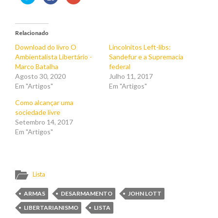
aqui
para
to
para
partilhar
share
partilhar
no
on
no
Facebook
Google+
Twitter
(Opens
(Opens
(Opens
in
in
Relacionado
in
new
new
new
window)
window)
Download do livro O
Lincolnitos Left-libs:
window)
Ambientalista Libertário -
Sandefur e a Supremacia
Marco Batalha
federal
Agosto 30, 2020
Julho 11, 2017
Em "Artigos"
Em "Artigos"
Como alcançar uma
sociedade livre
Setembro 14, 2017
Em "Artigos"
Lista
ARMAS
DESARMAMENTO
JOHN LOTT
LIBERTARIANISMO
LISTA